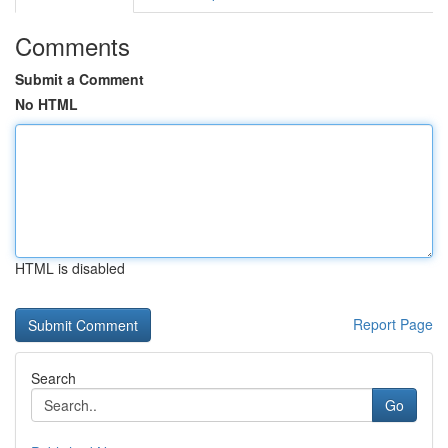
Comments
Submit a Comment
No HTML
HTML is disabled
Report Page
Search
Go