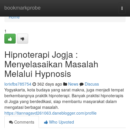
Home
bookmarkprobe
Togg
navi
Home
1
Hipnoterapi Jogja :
Menyelasaikan Masalah
Melalui Hypnosis
lorixfbs785754
362 days ago
News
Discuss
Yogyakarta, kota budaya yang sarat makna, juga menjadi tempat
berkembangnya praktik hipnoterapi. Banyak praktisi hipnoterapis
di Jogja yang berdedikasi, siap membantu masyarakat dalam
mengatasi berbagai masalah.
https://tiannagavd261063.daneblogger.com/profile
Comments
Who Upvoted