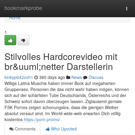
Home
bookmarkprobe
Togg
navi
Home
1
Stilvolles Hardcorevideo mit
br&uuml;netter Darstellerin
kinkyp642oxh1
360 days ago
News
Discuss
Willige Latina Muschis haben immer Bock auf megaharten
Gruppensex. Personen die das nicht wahr haben mögen, können
sich auf der schärfsten Tube Deutschlands, Österreichs und der
Schweiz sofort davon überzeugen lassen. Zigtausend geniale
FSK Pornos zeigen schonungslos, dass die gierigen Weiber
absolut versaut sind. Im World-wide-web erwarten Dich völlig
kostenlos
https://porn.promo/
Comments
Who Upvoted