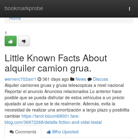
Home
bookmarkprobe
Togg
navi
Home
1
Little Known Facts About
alquiler camion grua.
wernerc702axr1
361 days ago
News
Discuss
Alquiler camiones gruas y gruas telescopicas a nivel nacional
Reportar el anuncio Anuncios relacionados Lo anterior hace
posible que se pueda disfrutar de estos vehículos a un precio
ajustado al uso que se le da realmente. Además, evita la
necesidad de realizar una amortización a largo plazo y posibilita
cambiar
https://tarot-bizum68001.fare-
blog.com/36972268/details-fiction-and-vidal-testal
Comments
Who Upvoted