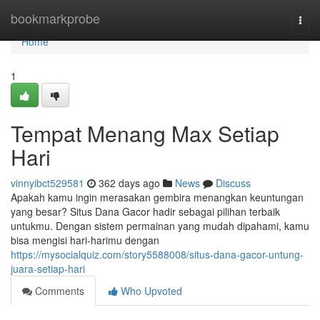
Home
bookmarkprobe
Togg
navi
Home
1
Tempat Menang Max Setiap
Hari
vinnyibct529581
362 days ago
News
Discuss
Apakah kamu ingin merasakan gembira menangkan keuntungan
yang besar? Situs Dana Gacor hadir sebagai pilihan terbaik
untukmu. Dengan sistem permainan yang mudah dipahami, kamu
bisa mengisi hari-harimu dengan
https://mysocialquiz.com/story5588008/situs-dana-gacor-untung-
juara-setiap-hari
Comments
Who Upvoted