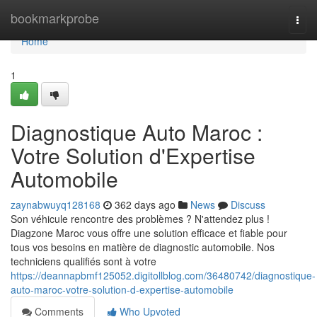
Home
bookmarkprobe
Togg
navi
Home
1
Diagnostique Auto Maroc :
Votre Solution d'Expertise
Automobile
zaynabwuyq128168
362 days ago
News
Discuss
Son véhicule rencontre des problèmes ? N'attendez plus !
Diagzone Maroc vous offre une solution efficace et fiable pour
tous vos besoins en matière de diagnostic automobile. Nos
techniciens qualifiés sont à votre
https://deannapbmf125052.digitollblog.com/36480742/diagnostique-
auto-maroc-votre-solution-d-expertise-automobile
Comments
Who Upvoted