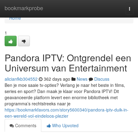
Home
bookmarkprobe
Togg
navi
Home
1
Pandora IPTV: Ontgrendel een
Universum van Entertainment
alicianfkb304552
362 days ago
News
Discuss
Ben je moe saaie tv-opties? Verlang je naar het beste in films,
series en sport? Dan maak je klaar voor Pandora IPTV! Dit
geavanceerde platform levert een enorme bibliotheek met
programma’s rechtstreeks naar je
https://bookmarkfavors.com/story5600340/pandora-iptv-duik-in-
een-wereld-vol-eindeloos-plezier
Comments
Who Upvoted