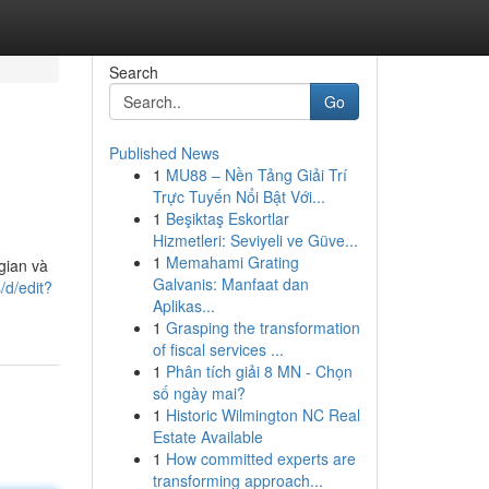
Search
Go
Published News
1
MU88 – Nền Tảng Giải Trí
Trực Tuyến Nổi Bật Với...
1
Beşiktaş Eskortlar
Hizmetleri: Seviyeli ve Güve...
1
Memahami Grating
gian và
Galvanis: Manfaat dan
/d/edit?
Aplikas...
1
Grasping the transformation
of fiscal services ...
1
Phân tích giải 8 MN - Chọn
số ngày mai?
1
Historic Wilmington NC Real
Estate Available
1
How committed experts are
transforming approach...