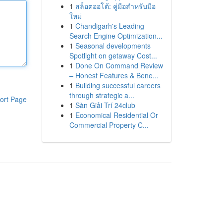
1
สล็อตออโต้: คู่มือสำหรับมือ
ใหม่
1
Chandigarh's Leading
Search Engine Optimization...
1
Seasonal developments
Spotlight on getaway Cost...
1
Done On Command Review
– Honest Features & Bene...
1
Building successful careers
through strategic a...
ort Page
1
Sàn Giải Trí 24club
1
Economical Residential Or
Commercial Property C...