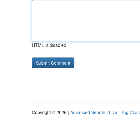
HTML is disabled
Copyright © 2026 |
Advanced Search
|
Live
|
Tag Clou