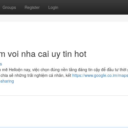
Groups
Register
Login
 voi nha cai uy tin hot
s
h mẽ Helloện nay, việc chọn đúng nền tảng đáng tin cậy để đầu tư thời 
sẽ chia sẻ những trải nghiệm cá nhân, kết
https://www.google.co.im/maps
haring