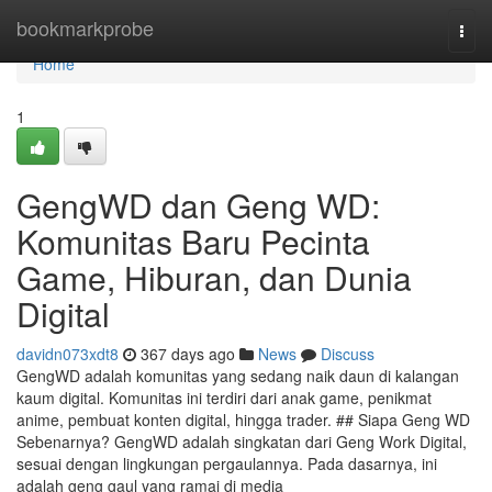
Home
bookmarkprobe
Togg
navi
Home
1
GengWD dan Geng WD:
Komunitas Baru Pecinta
Game, Hiburan, dan Dunia
Digital
davidn073xdt8
367 days ago
News
Discuss
GengWD adalah komunitas yang sedang naik daun di kalangan
kaum digital. Komunitas ini terdiri dari anak game, penikmat
anime, pembuat konten digital, hingga trader. ## Siapa Geng WD
Sebenarnya? GengWD adalah singkatan dari Geng Work Digital,
sesuai dengan lingkungan pergaulannya. Pada dasarnya, ini
adalah geng gaul yang ramai di media