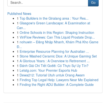
Go
Published News
1
Top Builders in the Giralang area : Your Res...
1
Glasgow's Green Landscape: A Examination at
Can...
1
Online Schools in this Region: Shaping Instruction
1
ViriFlow Reviews: Can This Liquid Prostate Drop...
1
nohuwin – Đăng Nhập Nhanh, Khám Phá Kho Game
Đ...
1
Enterprise Resource Planning for Australian ...
1
Stone Washed Ceramic Dice: A Unique Gaming Set
1
A Glorious Years : A Overview to Retirement ...
1
Đánh Giá Chi Tiết Go88: Có Thực Sự Uy Tín?
1
Letstg.com: Your Premier Esports Hub
1
Dewa212: Tutorial Utuh untuk Orang Awam
1
Finding Top Legal Help: Lawyers Near Me Explained
1
Finding the Right ADU Builder: A Complete Guide