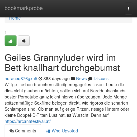
Home
bookmarkprobe
Togg
navi
Home
1
Geiles Grannyluder wird im
Bett knallhart durchgebumst
horaceq876gxn5
368 days ago
News
Discuss
Willige Lesben brauchen ständig megageiles ficken. Leute die
dies nicht glauben möchten, sollten sich auf Norddeutschlands
bester Pornotube ganz leicht hiervon überzeugen. Jede Menge
spitzenmäßige Sexfilme belegen direkt, wie rigoros die scharfen
Schlampen sind. Ob man auf gierige Ritzen, riesige Hintern oder
kleine Doppel-D-Titten Lust hat, ist Wurscht. Denn auf
https://arcanafestival.at/
Comments
Who Upvoted