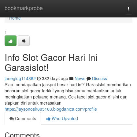
Home
bookmarkprobe
Togg
navi
Home
1
Info Slot Gacor Hari Ini
Garasislot!
janeglqg114362
382 days ago
News
Discuss
Siap mendapatkan jackpot besar hari ini? Garasislot memberikan
bocoran slot gacor terkini yang bisa kamu manfaatkan untuk
meningkatkan peluang menang. Cek tabel slot gacor di sini dan
siapkan diri untuk merasakan
https://jaysonoslr685163.blogdanica.com/profile
Comments
Who Upvoted
Comments