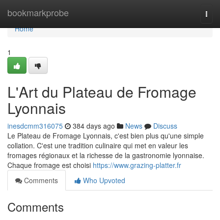
Home
bookmarkprobe
Togg
navi
Home
1
L'Art du Plateau de Fromage
Lyonnais
inesdcmm316075
384 days ago
News
Discuss
Le Plateau de Fromage Lyonnais, c'est bien plus qu'une simple
collation. C'est une tradition culinaire qui met en valeur les
fromages régionaux et la richesse de la gastronomie lyonnaise.
Chaque fromage est choisi
https://www.grazing-platter.fr
Comments
Who Upvoted
Comments