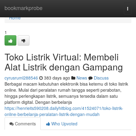
Home
bookmarkprobe
Togg
navi
Home
1
Toko Listrik Virtual: Membeli
Alat Listrik dengan Gampang
cyrusruml288546
383 days ago
News
Discuss
Berbagai macam kebutuhan elektronik bisa ketemu di toko listrik
online. Mulai dari peralatan rumah tangga seperti perabotan,
hingga perlengkapan listrik, semuanya tersedia dalam satu
platform digital. Dengan berbelanja
https://henrieits590208.dailyhitblog.com/41524071/toko-listrik-
online-berbelanja-peralatan-listrik-dengan-mudah
Comments
Who Upvoted