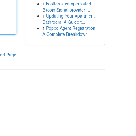
1
is often a compensated
Bitcoin Signal provider ...
1
Updating Your Apartment
Bathroom: A Guide t...
1
Poppo Agent Registration:
A Complete Breakdown
ort Page