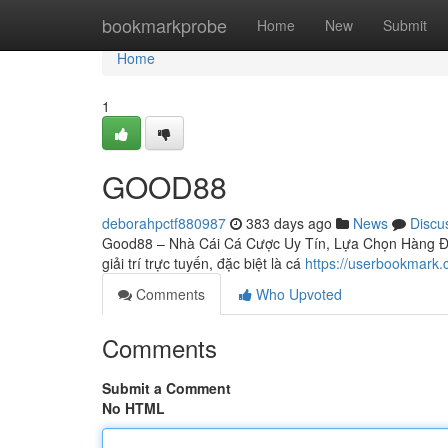
Home
bookmarkprobe
Home
New
Submit
Home
1
GOOD88
deborahpctf880987
383 days ago
News
Discu
Good88 – Nhà Cái Cá Cược Uy Tín, Lựa Chọn Hàng Đầu 
giải trí trực tuyến, đặc biệt là cá
https://userbookmark
Comments
Who Upvoted
Comments
Submit a Comment
No HTML