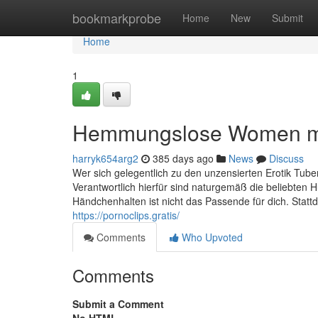
Home
bookmarkprobe
Home
New
Submit
Home
1
Hemmungslose Women m&
harryk654arg2
385 days ago
News
Discuss
Wer sich gelegentlich zu den unzensierten Erotik Tuben 
Verantwortlich hierfür sind naturgemäß die beliebten 
Händchenhalten ist nicht das Passende für dich. Statt
https://pornoclips.gratis/
Comments
Who Upvoted
Comments
Submit a Comment