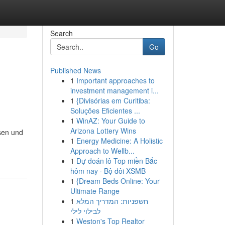
Search
Go
Published News
1
Important approaches to
investment management i...
1
{Divisórias em Curitiba:
Soluções Eficientes ...
1
WinAZ: Your Guide to
Arizona Lottery Wins
usen und
1
Energy Medicine: A Holistic
Approach to Wellb...
1
Dự đoán lô Top miền Bắc
hôm nay · Bộ đôi XSMB
1
{Dream Beds Online: Your
Ultimate Range
1
חשפניות: המדריך המלא
לבילוי לילי
1
Weston's Top Realtor