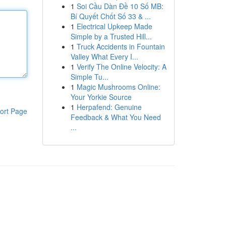
1
Soi Cầu Dàn Đề 10 Số MB:
Bí Quyết Chốt Số 33 & ...
1
Electrical Upkeep Made
Simple by a Trusted Hill...
1
Truck Accidents in Fountain
Valley What Every I...
1
Verify The Online Velocity: A
Simple Tu...
1
Magic Mushrooms Online:
Your Yorkie Source
1
Herpafend: Genuine
ort Page
Feedback & What You Need
...