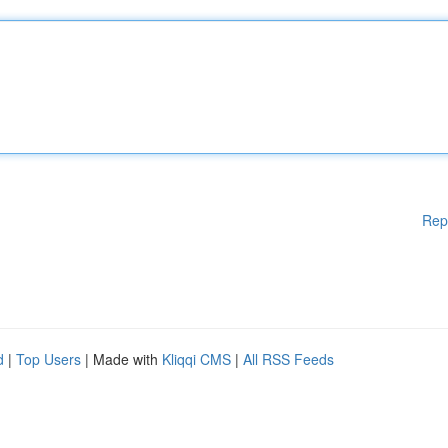
Rep
d
|
Top Users
| Made with
Kliqqi CMS
|
All RSS Feeds