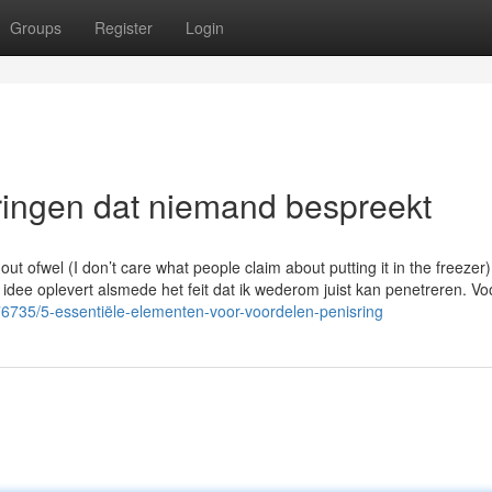
Groups
Register
Login
ringen dat niemand bespreekt
ut ofwel (I don’t care what people claim about putting it in the freezer)
 idee oplevert alsmede het feit dat ik wederom juist kan penetreren. Vo
76735/5-essentiële-elementen-voor-voordelen-penisring