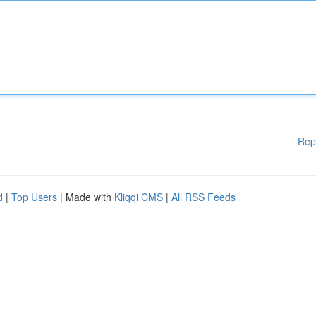
Rep
d
|
Top Users
| Made with
Kliqqi CMS
|
All RSS Feeds