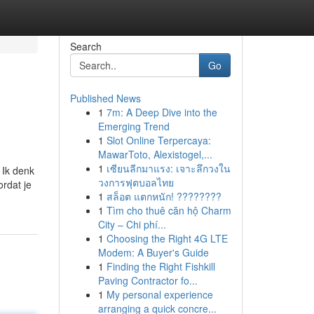
Search
Go
Published News
1
7m: A Deep Dive into the
Emerging Trend
1
Slot Online Terpercaya:
MawarToto, Alexistogel,...
1
เซียนลีกมาแรง: เจาะลึกวงใน
 Ik denk
วงการฟุตบอลไทย
ordat je
1
สล็อต แตกหนัก! ????????
1
Tìm cho thuê căn hộ Charm
City – Chi phí...
1
Choosing the Right 4G LTE
Modem: A Buyer's Guide
1
Finding the Right Fishkill
Paving Contractor fo...
1
My personal experience
arranging a quick concre...