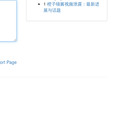
1
橙子喵酱视频泄露：最新进
展与话题
ort Page