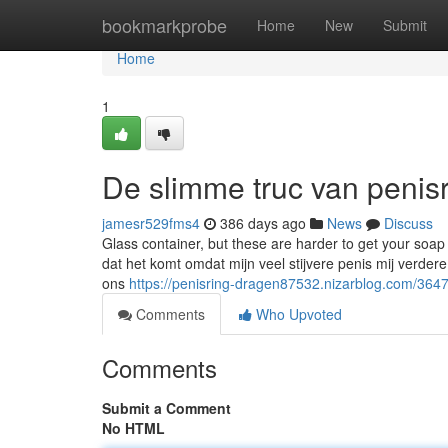
Home
bookmarkprobe
Home
New
Submit
Home
1
De slimme truc van penis
jamesr529fms4
386 days ago
News
Discuss
Glass container, but these are harder to get your soap o
dat het komt omdat mijn veel stijvere penis mij verdere
ons
https://penisring-dragen87532.nizarblog.com/364
Comments
Who Upvoted
Comments
Submit a Comment
No HTML