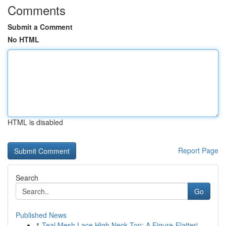
Comments
Submit a Comment
No HTML
HTML is disabled
Report Page
Search
Go
Published News
1
Teal Mesh Lace High Neck Top: A Figure-Flatteri...