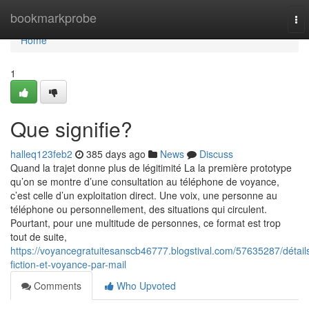
Home
bookmarkprobe
To
nav
Home
1
Que signifie?
halleq123feb2
385 days ago
News
Discuss
Quand la trajet donne plus de légitimité La la première prototype
qu’on se montre d’une consultation au téléphone de voyance,
c’est celle d’un exploitation direct. Une voix, une personne au
téléphone ou personnellement, des situations qui circulent.
Pourtant, pour une multitude de personnes, ce format est trop
tout de suite,
https://voyancegratuitesanscb46777.blogstival.com/57635287/détail
fiction-et-voyance-par-mail
Comments
Who Upvoted