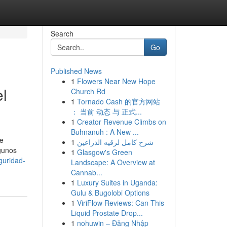
Search
Go
Published News
1
Flowers Near New Hope
el
Church Rd
1
Tornado Cash 的官方网站
： 当前 动态 与 正式...
1
Creator Revenue Climbs on
Buhnanuh : A New ...
ue
1
شرح كامل لرقيه الذراعين
gunos
1
Glasgow's Green
guridad-
Landscape: A Overview at
Cannab...
1
Luxury Suites in Uganda:
Gulu & Bugolobi Options
1
ViriFlow Reviews: Can This
Liquid Prostate Drop...
1
nohuwin – Đăng Nhập