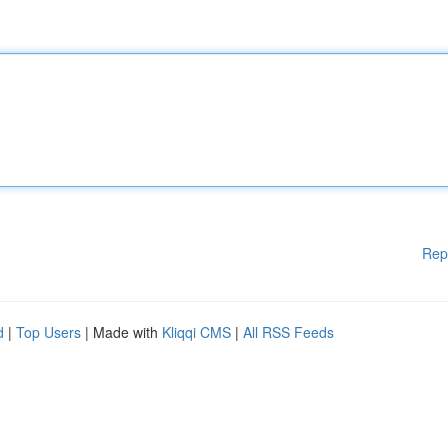
Rep
d
|
Top Users
| Made with
Kliqqi CMS
|
All RSS Feeds