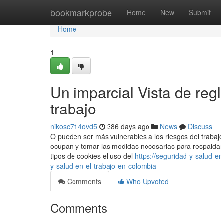
Home
bookmarkprobe
Home
New
Submit
Home
1
Un imparcial Vista de reg
trabajo
nikosc714ovd5
386 days ago
News
Discuss
O pueden ser más vulnerables a los riesgos del trabajo
ocupan y tomar las medidas necesarias para respaldar
tipos de cookies el uso del
https://seguridad-y-salud-
y-salud-en-el-trabajo-en-colombia
Comments
Who Upvoted
Comments