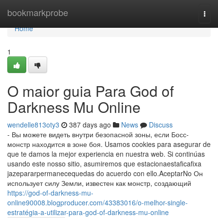
Home
bookmarkprobe
Togg
navi
Home
1
O maior guia Para God of
Darkness Mu Online
wendelle813oty3
387 days ago
News
Discuss
- Вы можете видеть внутри безопасной зоны, если Босс-
монстр находится в зоне боя. Usamos cookies para asegurar de
que te damos la mejor experiencia en nuestra web. Si continúas
usando este nosso sitio, asumiremos que estacionaestaficafixa
jazepararpermanecequedas do acuerdo con ello.AceptarNo Он
использует силу Земли, известен как монстр, создающий
https://god-of-darkness-mu-
online90008.blogproducer.com/43383016/o-melhor-single-
estratégia-a-utilizar-para-god-of-darkness-mu-online