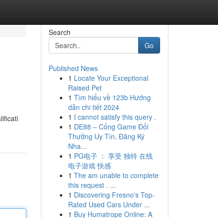
Search
Go
Published News
1
Locate Your Exceptional
Raised Pet
1
Tìm hiểu về 123b Hướng
dẫn chi tiết 2024
1
I cannot satisfy this query .
ficati
1
DE88 – Cổng Game Đổi
Thưởng Uy Tín, Đăng Ký
Nha...
1
PG电子 ： 享受 独特 在线
电子游戏 快感
1
The am unable to complete
this request . ...
1
Discovering Fresno's Top-
Rated Used Cars Under ...
1
Buy Humatrope Online: A