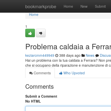
Home
bookmarkprobe
Home
New
Submit
Home
1
Problema caldaia a Ferra
keziarcmm449949
388 days ago
News
Discus
Hai un problema con la tua caldaia a Ferrara? Non preoc
che si occupano della riparazione e manutenzione di ca
Comments
Who Upvoted
Comments
Submit a Comment
No HTML