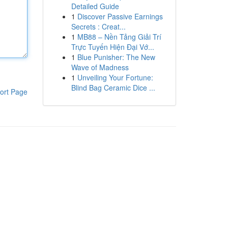
Detailed Guide
1
Discover Passive Earnings
Secrets : Creat...
1
MB88 – Nền Tảng Giải Trí
Trực Tuyến Hiện Đại Vớ...
1
Blue Punisher: The New
Wave of Madness
1
Unveiling Your Fortune:
Blind Bag Ceramic Dice ...
ort Page