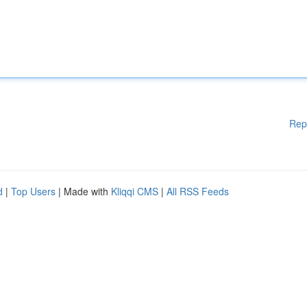
Rep
d
|
Top Users
| Made with
Kliqqi CMS
|
All RSS Feeds