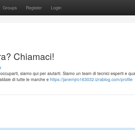
Groups
Register
Login
ra? Chiamaci!
s
cuparti, siamo qui per aiutarti. Siamo un team di tecnici esperti e quali
ldaie di tutte le marche e
https://janemjro163032.izrablog.com/profile