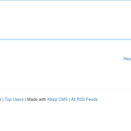
Rep
d
|
Top Users
| Made with
Kliqqi CMS
|
All RSS Feeds