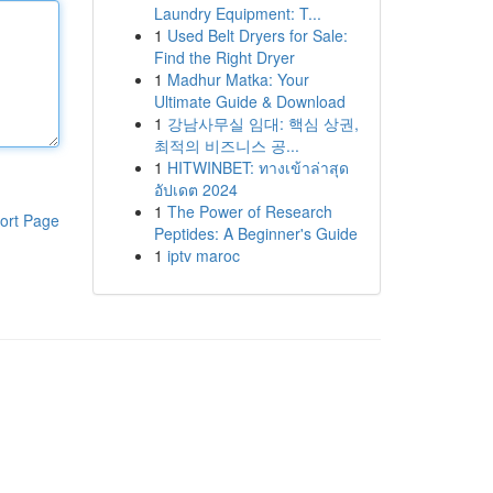
Laundry Equipment: T...
1
Used Belt Dryers for Sale:
Find the Right Dryer
1
Madhur Matka: Your
Ultimate Guide & Download
1
강남사무실 임대: 핵심 상권,
최적의 비즈니스 공...
1
HITWINBET: ทางเข้าล่าสุด
อัปเดต 2024
1
The Power of Research
ort Page
Peptides: A Beginner's Guide
1
iptv maroc