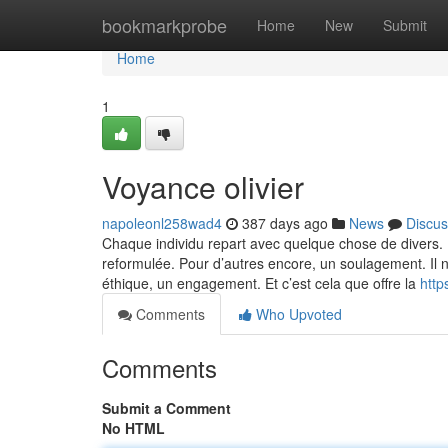
Home
bookmarkprobe
Home
New
Submit
Home
1
Voyance olivier
napoleonl258wad4
387 days ago
News
Discus
Chaque individu repart avec quelque chose de divers. P
reformulée. Pour d’autres encore, un soulagement. Il n
éthique, un engagement. Et c’est cela que offre la
http
Comments
Who Upvoted
Comments
Submit a Comment
No HTML