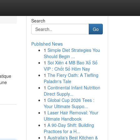
Search
Go
Published News
1
Simple Diet Strategies You
Should Begin ...
1
Soi Xiên 4 MB Bao Xổ Số
VIP : Chốt Số Hôm Nay
1
The Fiery Oath: A Tiefling
atique
Paladin's Tale
 une
1
Continental Infant Nutrition
Direct Supply...
1
Global Cup 2026 Tees :
Your Ultimate Suppo...
1
Laser Hair Removal: Your
Ultimate Handbook
1
A 90-Day Shift: Building
Practices for a H...
1
Australia's Best Kitchen &