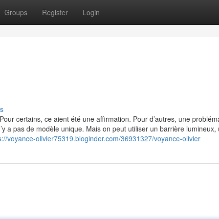
Groups
Register
Login
s
our certains, ce aient été une affirmation. Pour d’autres, une problém
’y a pas de modèle unique. Mais on peut utiliser un barrière lumineux,
s://voyance-olivier75319.bloginder.com/36931327/voyance-olivier