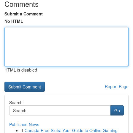
Comments
Submit a Comment
No HTML
HTML is disabled
Report Page
Search
Go
Published News
1
Canada Free Slots: Your Guide to Online Gaming