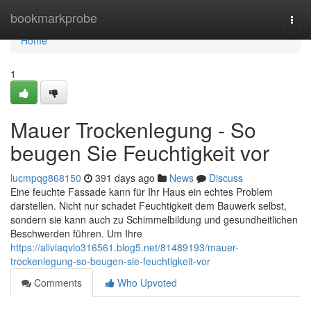
Home
bookmarkprobe
Togg
navi
Home
1
Mauer Trockenlegung - So
beugen Sie Feuchtigkeit vor
lucmpqg868150
391 days ago
News
Discuss
Eine feuchte Fassade kann für Ihr Haus ein echtes Problem
darstellen. Nicht nur schadet Feuchtigkeit dem Bauwerk selbst,
sondern sie kann auch zu Schimmelbildung und gesundheitlichen
Beschwerden führen. Um Ihre
https://aliviaqvlo316561.blog5.net/81489193/mauer-
trockenlegung-so-beugen-sie-feuchtigkeit-vor
Comments
Who Upvoted