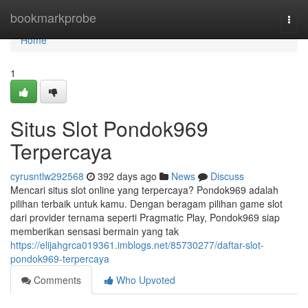
Home
bookmarkprobe
Togg
navi
Home
1
Situs Slot Pondok969
Terpercaya
cyrusntlw292568
392 days ago
News
Discuss
Mencari situs slot online yang terpercaya? Pondok969 adalah
pilihan terbaik untuk kamu. Dengan beragam pilihan game slot
dari provider ternama seperti Pragmatic Play, Pondok969 siap
memberikan sensasi bermain yang tak
https://elijahgrca019361.imblogs.net/85730277/daftar-slot-
pondok969-terpercaya
Comments
Who Upvoted