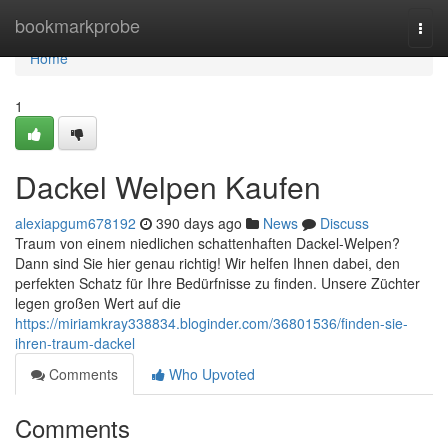
Home
bookmarkprobe
Togg
navi
Home
1
Dackel Welpen Kaufen
alexiapgum678192
390 days ago
News
Discuss
Traum von einem niedlichen schattenhaften Dackel-Welpen?
Dann sind Sie hier genau richtig! Wir helfen Ihnen dabei, den
perfekten Schatz für Ihre Bedürfnisse zu finden. Unsere Züchter
legen großen Wert auf die
https://miriamkray338834.bloginder.com/36801536/finden-sie-
ihren-traum-dackel
Comments
Who Upvoted
Comments