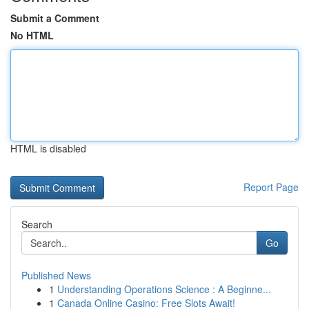
Submit a Comment
No HTML
HTML is disabled
Report Page
Search
Go
Published News
1
Understanding Operations Science : A Beginne...
1
Canada Online Casino: Free Slots Await!