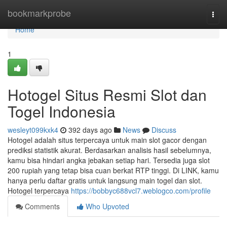
Home
bookmarkprobe
Togg
navi
Home
1
Hotogel Situs Resmi Slot dan
Togel Indonesia
wesleyt099kxk4
392 days ago
News
Discuss
Hotogel adalah situs terpercaya untuk main slot gacor dengan
prediksi statistik akurat. Berdasarkan analisis hasil sebelumnya,
kamu bisa hindari angka jebakan setiap hari. Tersedia juga slot
200 rupiah yang tetap bisa cuan berkat RTP tinggi. Di LINK, kamu
hanya perlu daftar gratis untuk langsung main togel dan slot.
Hotogel terpercaya
https://bobbyc688vcl7.weblogco.com/profile
Comments
Who Upvoted