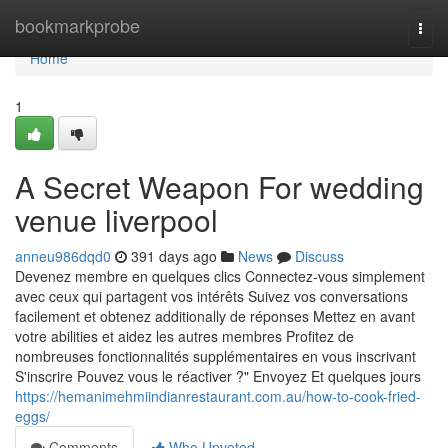
Home
bookmarkprobe
Togg
navi
Home
1
A Secret Weapon For wedding
venue liverpool
anneu986dqd0
391 days ago
News
Discuss
Devenez membre en quelques clics Connectez-vous simplement
avec ceux qui partagent vos intérêts Suivez vos conversations
facilement et obtenez additionally de réponses Mettez en avant
votre abilities et aidez les autres membres Profitez de
nombreuses fonctionnalités supplémentaires en vous inscrivant
S'inscrire Pouvez vous le réactiver ?" Envoyez Et quelques jours
https://hemanimehmiindianrestaurant.com.au/how-to-cook-fried-
eggs/
Comments
Who Upvoted