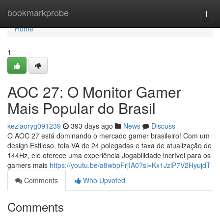
Home
bookmarkprobe
Togg
navi
Home
1
AOC 27: O Monitor Gamer
Mais Popular do Brasil
keziaoryg091239
393 days ago
News
Discuss
O AOC 27 está dominando o mercado gamer brasileiro! Com um
design Estiloso, tela VA de 24 polegadas e taxa de atualização de
144Hz, ele oferece uma experiência Jogabilidade incrível para os
gamers mais
https://youtu.be/a8wbpFrjIA0?si=Kx1JzlP7V2HyujdT
Comments
Who Upvoted
Comments