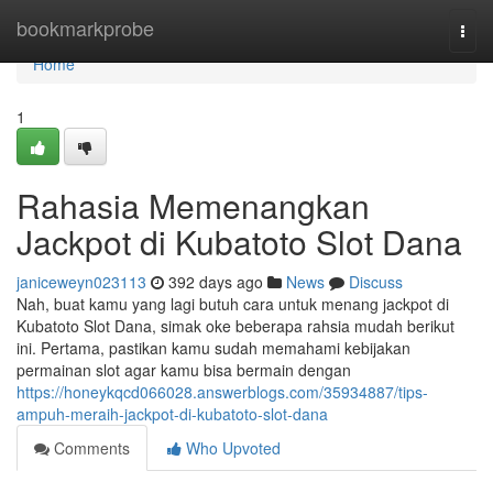
Home
bookmarkprobe
Togg
navi
Home
1
Rahasia Memenangkan
Jackpot di Kubatoto Slot Dana
janiceweyn023113
392 days ago
News
Discuss
Nah, buat kamu yang lagi butuh cara untuk menang jackpot di
Kubatoto Slot Dana, simak oke beberapa rahsia mudah berikut
ini. Pertama, pastikan kamu sudah memahami kebijakan
permainan slot agar kamu bisa bermain dengan
https://honeykqcd066028.answerblogs.com/35934887/tips-
ampuh-meraih-jackpot-di-kubatoto-slot-dana
Comments
Who Upvoted