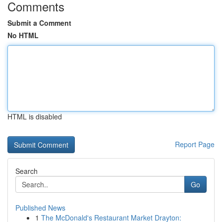
Comments
Submit a Comment
No HTML
HTML is disabled
Report Page
Search
Go
Published News
1
The McDonald's Restaurant Market Drayton: