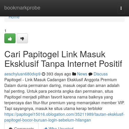
Home
bookmarkprobe
Togg
navi
Home
1
Cari Papitogel Link Masuk
Eksklusif Tanpa Internet Positif
aeschylusn680dvp9
393 days ago
News
Discuss
Papitogel - Link Masuk Cadangan Eksklusif Anggota Premium
Dalam dunia permainan daring, masuk cepat dan aman adalah
hal penting. Untuk para pecinta angka dan permainan, situs
Papitogel menjadi pilihan favorit karena nama baiknya yang
terpercaya dan fitur-fitur premium yang memanjakan member VIP.
Tapi sayangnya, masuk ke situs utama kerap terblokir
https://papitogel15016.oblogation.com/35211989/tautan-eksklusif-
papitogel-bocor-buruan-login-sebelum-hilangan
Comments
Who Upvoted