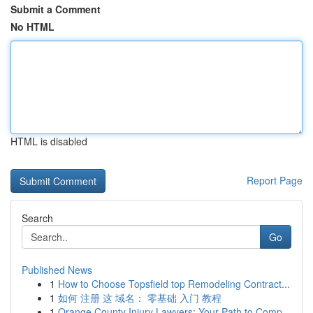
Submit a Comment
No HTML
HTML is disabled
Report Page
Search
Go
Published News
1
How to Choose Topsfield top Remodeling Contract...
1
如何 注册 这 域名： 零基础 入门 教程
1
Orange County Injury Lawyers: Your Path to Comp...