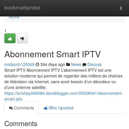
Home
bookmarkprobe
Togg
navi
Home
1
Abonnement Smart IPTV
mollyorjn125069
394 days ago
News
Discuss
Smart IPTV Abonnement IPTV L’abonnement IPTV est une
solution moderne qui permet de regarder des milliers de chaînes
de télévision via Internet, sans avoir besoin d’un décodeur ou
d’une antenne satellite.
https://lorixhpy066084.daneblogger.com/35028041/abonnement-
smart-iptv
Comments
Who Upvoted
Comments