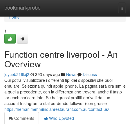
Home
bookmarkprobe
Togg
navi
Home
1
Function centre liverpool - An
Overview
joyceb219lxj2
393 days ago
News
Discuss
Qui potrai visualizzare i differenti tipi dei dispositivi che puoi
emulare. Seleziona quindi apple iphone. La pagina sarà ora simile
a quella precedente, con la differenza che troverai anche il tasto
for each caricare foto. Se hai grossi profitti derivati dal tuo
account Instagram e stai perdendo follower (con grosse
https://hemanimehmiindianrestaurant.com.au/contact-us/
Comments
Who Upvoted