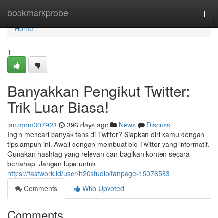
Home
bookmarkprobe
Togg
navi
Home
1
Banyakkan Pengikut Twitter:
Trik Luar Biasa!
ianzqom307923
396 days ago
News
Discuss
Ingin mencari banyak fans di Twitter? Siapkan diri kamu dengan
tips ampuh ini. Awali dengan membuat bio Twitter yang informatif.
Gunakan hashtag yang relevan dan bagikan konten secara
bertahap. Jangan lupa untuk
https://fastwork.id/user/h20studio/fanpage-15076563
Comments
Who Upvoted
Comments