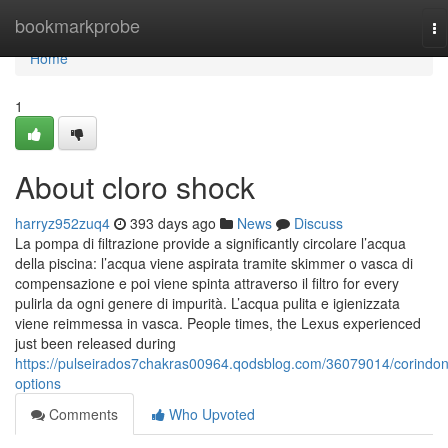
Home
bookmarkprobe
To
na
Home
1
About cloro shock
harryz952zuq4
393 days ago
News
Discuss
La pompa di filtrazione provide a significantly circolare l’acqua
della piscina: l’acqua viene aspirata tramite skimmer o vasca di
compensazione e poi viene spinta attraverso il filtro for every
pulirla da ogni genere di impurità. L’acqua pulita e igienizzata
viene reimmessa in vasca. People times, the Lexus experienced
just been released during
https://pulseirados7chakras00964.qodsblog.com/36079014/corindo
options
Comments
Who Upvoted