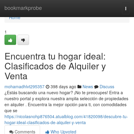
Home
bookmarkprobe
Togg
navi
Home
1
Encuentra tu hogar ideal:
Clasificados de Alquiler y
Venta
mohamadhlvt295357
398 days ago
News
Discuss
¿Estás buscando una nuevo hogar? ¡No te preocupes! Entra a
nuestro portal y explora nuestra amplia selección de propiedades
en alquiler . Encuentra la mejor opción para ti, con comodidades
que se
https://nicolasnohp876504.atualblog.com/41820098/descubre-tu-
hogar-ideal-clasificados-de-alquiler-y-venta
Comments
Who Upvoted