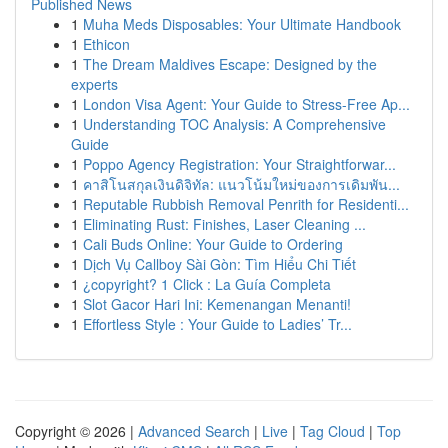
Published News
1
Muha Meds Disposables: Your Ultimate Handbook
1
Ethicon
1
The Dream Maldives Escape: Designed by the
experts
1
London Visa Agent: Your Guide to Stress-Free Ap...
1
Understanding TOC Analysis: A Comprehensive
Guide
1
Poppo Agency Registration: Your Straightforwar...
1
คาสิโนสกุลเงินดิจิทัล: แนวโน้มใหม่ของการเดิมพัน...
1
Reputable Rubbish Removal Penrith for Residenti...
1
Eliminating Rust: Finishes, Laser Cleaning ...
1
Cali Buds Online: Your Guide to Ordering
1
Dịch Vụ Callboy Sài Gòn: Tìm Hiểu Chi Tiết
1
¿copyright? 1 Click : La Guía Completa
1
Slot Gacor Hari Ini: Kemenangan Menanti!
1
Effortless Style : Your Guide to Ladies’ Tr...
Copyright © 2026 |
Advanced Search
|
Live
|
Tag Cloud
|
Top