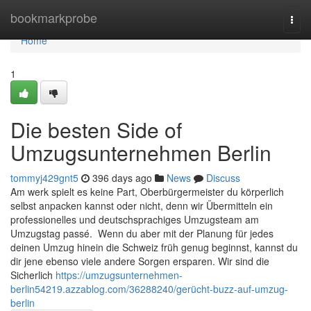
Home
bookmarkprobe
Togg
navi
Home
1
Die besten Side of
Umzugsunternehmen Berlin
tommyj429gnt5
396 days ago
News
Discuss
Am werk spielt es keine Part, Oberbürgermeister du körperlich
selbst anpacken kannst oder nicht, denn wir Übermitteln ein
professionelles und deutschsprachiges Umzugsteam am
Umzugstag passé. Wenn du aber mit der Planung für jedes
deinen Umzug hinein die Schweiz früh genug beginnst, kannst du
dir jene ebenso viele andere Sorgen ersparen. Wir sind die
Sicherlich
https://umzugsunternehmen-
berlin54219.azzablog.com/36288240/gerücht-buzz-auf-umzug-
berlin