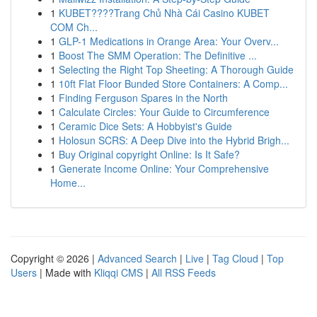
1
KUBET????️Trang Chủ Nhà Cái Casino KUBET
COM Ch...
1
GLP-1 Medications in Orange Area: Your Overv...
1
Boost The SMM Operation: The Definitive ...
1
Selecting the Right Top Sheeting: A Thorough Guide
1
10ft Flat Floor Bunded Store Containers: A Comp...
1
Finding Ferguson Spares in the North
1
Calculate Circles: Your Guide to Circumference
1
Ceramic Dice Sets: A Hobbyist's Guide
1
Holosun SCRS: A Deep Dive into the Hybrid Brigh...
1
Buy Original copyright Online: Is It Safe?
1
Generate Income Online: Your Comprehensive
Home...
Copyright © 2026 |
Advanced Search
|
Live
|
Tag Cloud
|
Top
Users
| Made with
Kliqqi CMS
|
All RSS Feeds