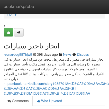
Home
bookmarkprobe
Home
1
ايجار تاجير سيارات
leonardog987bjw9
398 days ago
News
Discuss
ايجار سيارات في مصر بأقل سعر هل تبحث عن شركة ايجار سيارات في
مصر؟ اذا وصلت الي هنا فأنت الان مع افضل مكتب تأجير سيارات في
القاهرة. توفر شركة تورست كار سيارات ليموزين حديثة في القاهرة
للأفراد و الشركات بأقل سعر بين باقي الشركات. وذلك لأننا نحتل المراكز
الاولي دائما
https://bookmarkbells.com/story19857012/%D8%A7%D9%8A%
%D8%AA%D8%A7%D8%AC%D9%8A%D8%B1-
%D8%B3%D9%8A%D8%A7%D8%B1%D8%A7%D8%AA
Comments
Who Upvoted