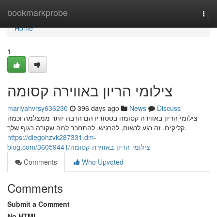
Home
bookmarkprobe
Togg
navi
Home
1
צילומי הריון באווירה קסומה
mariyahvrsy636230
396 days ago
News
Discuss
צילומי הריון באווירה קסומה בסטודיו הם הרבה יותר ממצלמה וכמה
קליקים. זה רגע לנשום, להרגיש, להתחבר למה שקורה בגוף שלך.
https://diegohzvk287331.dm-
blog.com/36059441/צילומי-הריון-באווירה-קסומה
Comments
Who Upvoted
Comments
Submit a Comment
No HTML