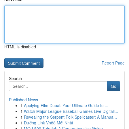
HTML is disabled
Report Page
Search
Go
Published News
1
Applying Film Dubai: Your Ultimate Guide to ...
1
Watch Major League Baseball Games Live Digitall...
1
Revealing the Serpent Folk Spellcaster: A Manua...
1
Đường Link Vn88 Mới Nhất
1
MQ-L500 Tutorial: A Comprehensive Guide