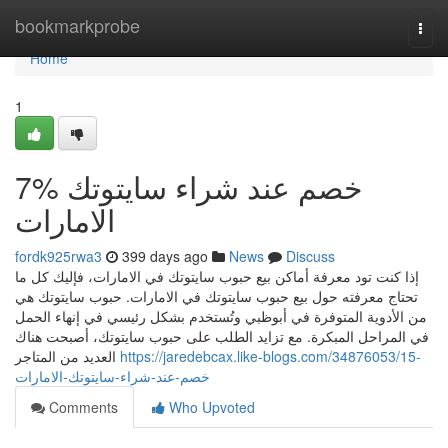
Home
bookmarkprobe
Togg
navi
Home
1
7% خصم عند شراء سايتوتك
الامارات
fordk925rwa3
399 days ago
News
Discuss
إذا كنت تود معرفة أماكن بيع حبوب سايتوتك في الامارات، فإليك كل ما
تحتاج معرفته حول بيع حبوب سايتوتك في الامارات. حبوب سايتوتك هي
من الأدوية المتوفرة في أبوظبي وتُستخدم بشكل رئيسي في إنهاء الحمل
في المراحل المبكرة. مع تزايد الطلب على حبوب سايتوتك، أصبحت هناك
العديد من المتاجر
https://jaredebcax.like-blogs.com/34876053/15-
خصم-عند-شراء-سايتوتك-الامارات
Comments
Who Upvoted