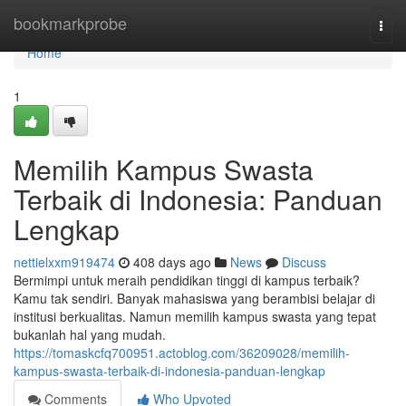
Home
bookmarkprobe
Togg
navi
Home
1
Memilih Kampus Swasta
Terbaik di Indonesia: Panduan
Lengkap
nettielxxm919474
408 days ago
News
Discuss
Bermimpi untuk meraih pendidikan tinggi di kampus terbaik?
Kamu tak sendiri. Banyak mahasiswa yang berambisi belajar di
institusi berkualitas. Namun memilih kampus swasta yang tepat
bukanlah hal yang mudah.
https://tomaskcfq700951.actoblog.com/36209028/memilih-
kampus-swasta-terbaik-di-indonesia-panduan-lengkap
Comments
Who Upvoted