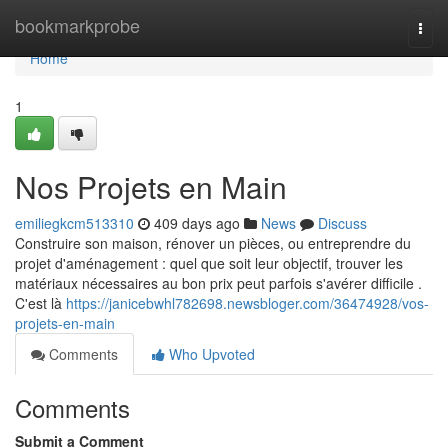
Home
bookmarkprobe
Togg
navi
Home
1
Nos Projets en Main
emiliegkcm513310
409 days ago
News
Discuss
Construire son maison, rénover un pièces, ou entreprendre du
projet d'aménagement : quel que soit leur objectif, trouver les
matériaux nécessaires au bon prix peut parfois s'avérer difficile .
C'est là
https://janicebwhl782698.newsbloger.com/36474928/vos-
projets-en-main
Comments
Who Upvoted
Comments
Submit a Comment