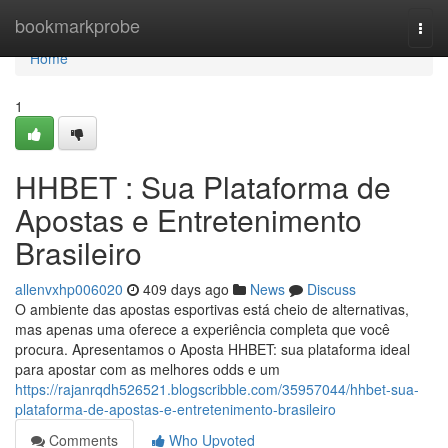
Home
bookmarkprobe
Togg
navi
Home
1
HHBET : Sua Plataforma de
Apostas e Entretenimento
Brasileiro
allenvxhp006020
409 days ago
News
Discuss
O ambiente das apostas esportivas está cheio de alternativas,
mas apenas uma oferece a experiência completa que você
procura. Apresentamos o Aposta HHBET: sua plataforma ideal
para apostar com as melhores odds e um
https://rajanrqdh526521.blogscribble.com/35957044/hhbet-sua-
plataforma-de-apostas-e-entretenimento-brasileiro
Comments
Who Upvoted