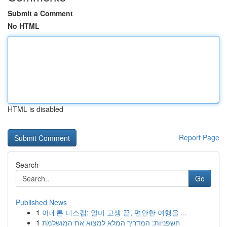
Submit a Comment
No HTML
HTML is disabled
Report Page
Search
Go
Published News
1
아네론 니스캡: 멀미 고생 끝, 편안한 여행을 ...
1
חשפניות: המדריך המלא למצוא את המושלמת