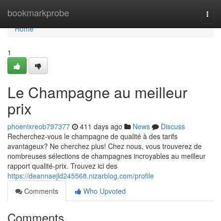
Home
bookmarkprobe
Togg
navi
Home
1
Le Champagne au meilleur
prix
phoenixreob797377
411 days ago
News
Discuss
Recherchez-vous le champagne de qualité à des tarifs
avantageux? Ne cherchez plus! Chez nous, vous trouverez de
nombreuses sélections de champagnes incroyables au meilleur
rapport qualité-prix. Trouvez ici des
https://deannaejld245568.nizarblog.com/profile
Comments
Who Upvoted
Comments