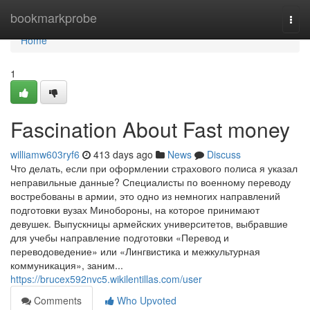
Home
bookmarkprobe
Togg
navi
Home
1
Fascination About Fast money
williamw603ryf6
413 days ago
News
Discuss
Что делать, если при оформлении страхового полиса я указал
неправильные данные? Специалисты по военному переводу
востребованы в армии, это одно из немногих направлений
подготовки вузах Минобороны, на которое принимают
девушек. Выпускницы армейских университетов, выбравшие
для учебы направление подготовки «Перевод и
переводоведение» или «Лингвистика и межкультурная
коммуникация», заним...
https://brucex592nvc5.wikilentillas.com/user
Comments
Who Upvoted