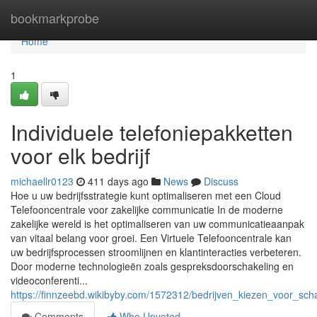
Home
bookmarkprobe
Home
1
Individuele telefoniepakketten
voor elk bedrijf
michaellr0123
411 days ago
News
Discuss
Hoe u uw bedrijfsstrategie kunt optimaliseren met een Cloud
Telefooncentrale voor zakelijke communicatie In de moderne
zakelijke wereld is het optimaliseren van uw communicatieaanpak
van vitaal belang voor groei. Een Virtuele Telefooncentrale kan
uw bedrijfsprocessen stroomlijnen en klantinteracties verbeteren.
Door moderne technologieën zoals gespreksdoorschakeling en
videoconferenti...
https://finnzeebd.wikibyby.com/1572312/bedrijven_kiezen_voor_scha
Comments
Who Upvoted