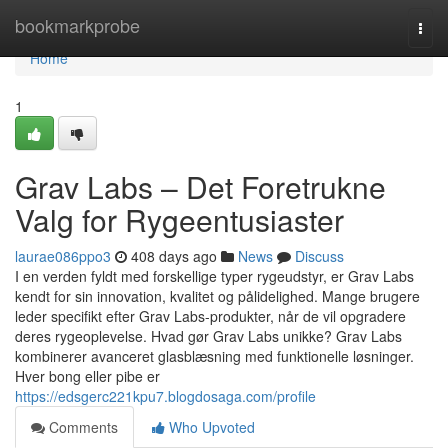
Home
bookmarkprobe
Togg
navi
Home
1
Grav Labs – Det Foretrukne
Valg for Rygeentusiaster
laurae086ppo3
408 days ago
News
Discuss
I en verden fyldt med forskellige typer rygeudstyr, er Grav Labs
kendt for sin innovation, kvalitet og pålidelighed. Mange brugere
leder specifikt efter Grav Labs-produkter, når de vil opgradere
deres rygeoplevelse. Hvad gør Grav Labs unikke? Grav Labs
kombinerer avanceret glasblæsning med funktionelle løsninger.
Hver bong eller pibe er
https://edsgerc221kpu7.blogdosaga.com/profile
Comments
Who Upvoted