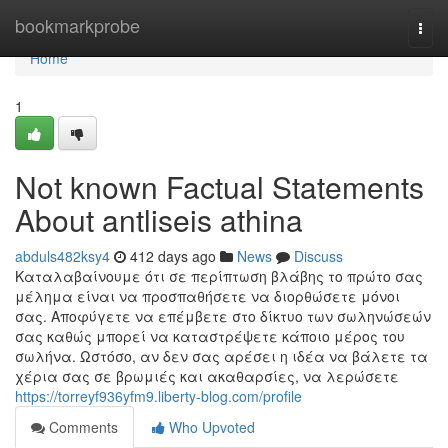
Home
bookmarkprobe
Togg
navi
Home
1
Not known Factual Statements
About antliseis athina
abduls482ksy4
412 days ago
News
Discuss
Καταλαβαίνουμε ότι σε περίπτωση βλάβης το πρώτο σας
μέλημα είναι να προσπαθήσετε να διορθώσετε μόνοι
σας. Αποφύγετε να επέμβετε στο δίκτυο των σωληνώσεών
σας καθώς μπορεί να καταστρέψετε κάποιο μέρος του
σωλήνα. Ωστόσο, αν δεν σας αρέσει η ιδέα να βάλετε τα
χέρια σας σε βρωμιές και ακαθαρσίες, να λερώσετε
https://torreyf936yfm9.liberty-blog.com/profile
Comments
Who Upvoted