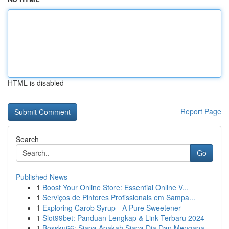
HTML is disabled
Report Page
Search
Go
Published News
1
Boost Your Online Store: Essential Online V...
1
Serviços de Pintores Profissionais em Sampa...
1
Exploring Carob Syrup - A Pure Sweetener
1
Slot99bet: Panduan Lengkap & Link Terbaru 2024
1
Bossku66: Siapa Apakah Siapa Dia Dan Mengapa