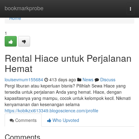
Home
bookmarkprobe
Togg
navi
Home
1
Rental Hiace untuk Perjalanan
Hemat
louisevmum155684
413 days ago
News
Discuss
Pergi liburan atau keperluan bisnis? Pilihlah Sewa Hiace yang
tersedia untuk perjalanan Anda yang hemat. Hiace, dengan
kapasitasnya yang mampu, cocok untuk kelompok kecil. Nikmati
kenyamanan dan kesenangan selama
https://kobikzxi613349.blogoscience.com/profile
Comments
Who Upvoted
Comments